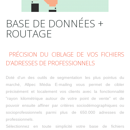
BASE DE DONNÉES +
ROUTAGE
PRÉCISION DU CIBLAGE DE VOS FICHIERS
D’ADRESSES DE PROFESSIONNELS
Doté d'un des outils de segmentation les plus pointus du
marché, Allpec Média E-mailing vous permet de cibler
précisément et localement vos clients avec la fonctionnalité
"rayon kilométrique autour de votre point de vente" et de
pouvoir ensuite affiner par critères sociodémographiques ou
socioprofessionnels parmi plus de 650.000 adresses de
professionnels.
Sélectionnez en toute simplicité votre base de fichiers